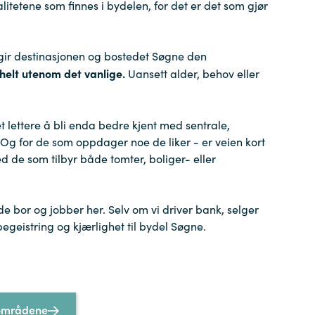
alitetene som finnes i bydelen, for det er det som gjør
m gir destinasjonen og bostedet Søgne den
helt utenom det vanlige.
Uansett alder, behov eller
et lettere å bli enda bedre kjent med sentrale,
Og for de som oppdager noe de liker - er veien kort
ed de som tilbyr både tomter, boliger- eller
de bor og jobber her. Selv om vi driver bank, selger
begeistring og kjærlighet til bydel Søgne.
gområdene